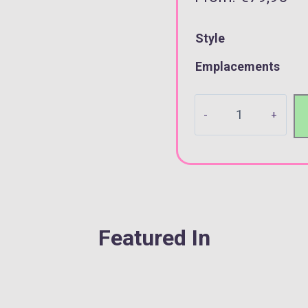
Style
Emplacements
Boîte
à
Montre
Simili
Cuir
Noir
10
Featured In
Slots
quantity