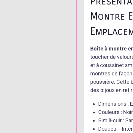
Présenta
Montre E
Emplacem
Boîte à montre en
toucher de velou
et à coussinet amo
montres de façon é
poussière. Cette 
des bijoux en reti
Dimensions : E
Couleurs : Noi
Simili-cuir : S
Douceur : Inté