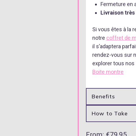
Fermeture en 
Livraison trè
Si vous êtes à la 
notre
coffret de m
il s’adaptera parf
rendez-vous sur n
explorer tous nos 
Boite montre
Benefits
How to Take
From:
€
79,95