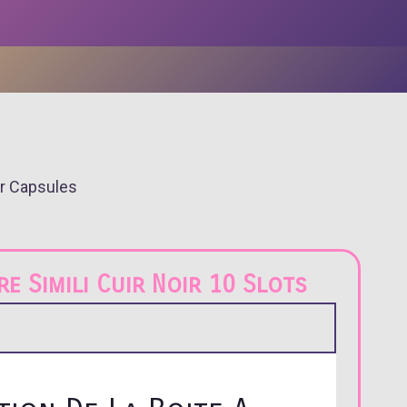
er Capsules
e Simili Cuir Noir 10 Slots